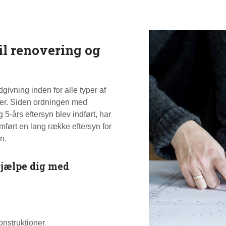
il renovering og
givning inden for alle typer af
er. Siden ordningen med
g 5-års eftersyn blev indført, har
ført en lang række eftersyn for
n.
jælpe dig med
nstruktioner