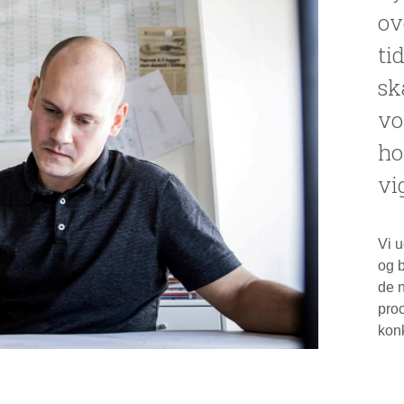
ov
ti
sk
vo
ho
vi
Vi u
og b
de 
proc
kon