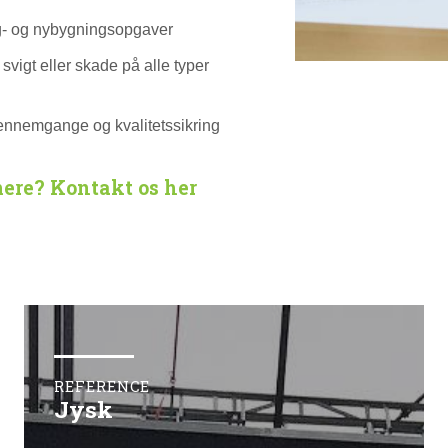
- og nybygningsopgaver
 svigt eller skade på alle typer
nnemgange og kvalitetssikring
mere? Kontakt os
her
REFERENCE
Jysk