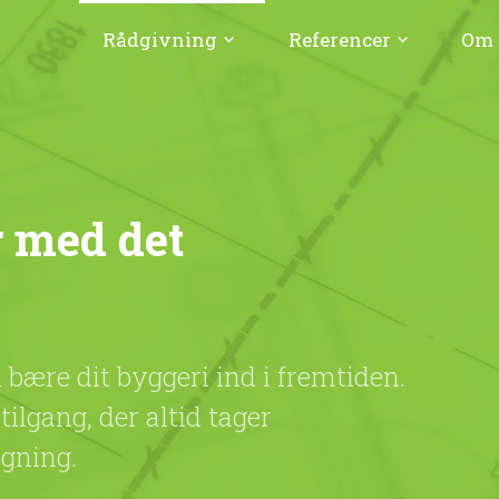
Rådgivning
Referencer
Om 
keyboard_arrow_down
keyboard_arrow_down
r med det
 bære dit byggeri ind i fremtiden.
ilgang, der altid tager
ygning.