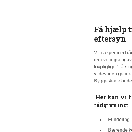
Få hjælp t
eftersyn
Vi hjælper med råd
renoveringsopgav
lovpligtige 1-års o
vi desuden gennem
Byggeskadefonde
Her kan vi h
rådgivning:
Fundering
Bærende ko