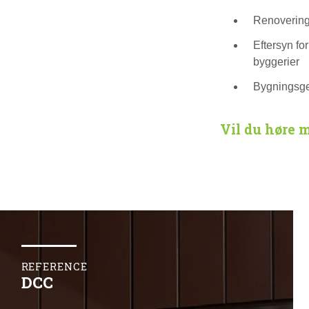
Renovering
Eftersyn for
byggerier
Bygningsge
Vil du høre 
REFERENCE
DCC