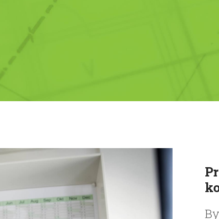
Pr
ko
By