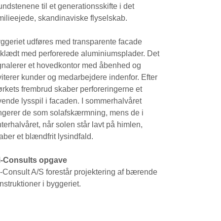
undstenene til et generationsskifte i det
milieejede, skandinaviske flyselskab.
ggeriet udføres med transparente facade
klædt med perforerede aluminiumsplader. Det
gnalerer et hovedkontor med åbenhed og
viterer kunder og medarbejdere indenfor. Efter
rkets frembrud skaber perforeringerne et
vende lysspil i facaden. I sommerhalvåret
ngerer de som solafskærmning, mens de i
nterhalvåret, når solen står lavt på himlen,
aber et blændfrit lysindfald.
i-Consults opgave
i-Consult A/S forestår projektering af bærende
nstruktioner i byggeriet.