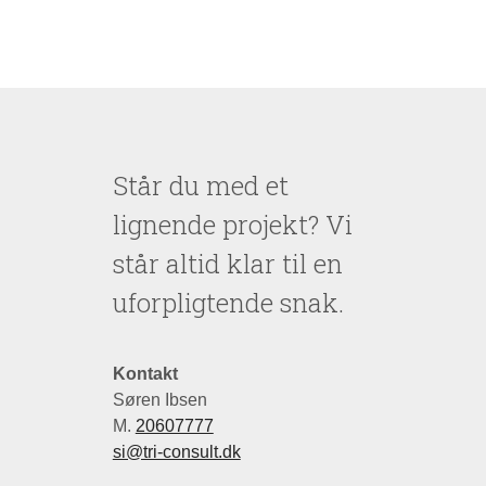
Står du med et
lignende projekt? Vi
står altid klar til en
uforpligtende snak.
Kontakt
Søren Ibsen
M.
20607777
si@tri-consult.dk