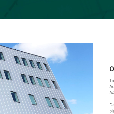
O
Tr
Ac
A/
De
pl