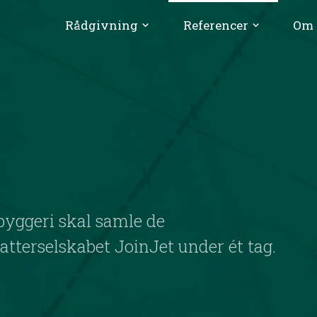
Rådgivning
Referencer
Om 
keyboard_arrow_down
keyboard_arrow_down
yggeri skal samle de
atterselskabet JoinJet under ét tag.