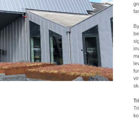
gr
fa
By
be
si
in
mø
le
fu
vi
sk
Tr
Tr
ko