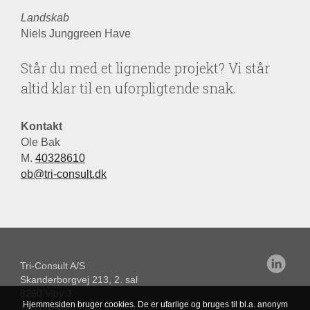
Landskab
Niels Junggreen Have
Står du med et lignende projekt? Vi står
altid klar til en uforpligtende snak.
Kontakt
Ole Bak
M.
40328610
ob@tri-consult.dk
Tri-Consult A/S
Skanderborgvej 213, 2. sal
8260 Viby J.
Hjemmesiden bruger cookies. De er ufarlige og bruges til bl.a. anonym
+45 86145422