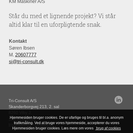
KM Maskiner A/S
Står du med et lignende projekt? Vi står
altid klar til en uforpligtende snak.
Kontakt
Søren Ibsen
M.
20607777
si@tri-consult.dk
Tri-Consult A/S
Skanderborgvej 213, 2. sal
8260 Viby J.
Hjemmesiden bruger cookies. De er ufarlige og bruges til bl.a. anonym
+45 86145422
trafikmåling. Ved at bruge vores hjemmeside, accepterer du vores
triconsult@tri-consult.dk
Hjemmesiden bruger cookies. Læs mere om vores
brug af cookies