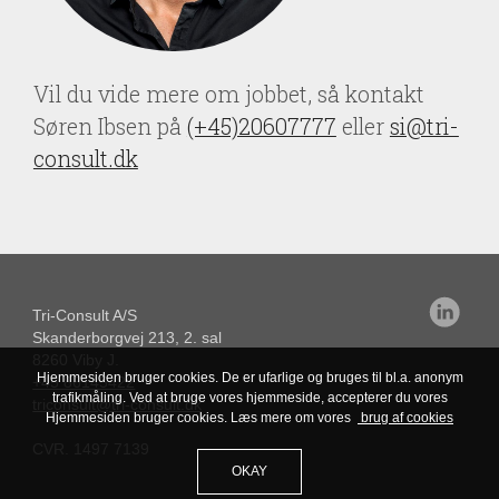
Vil du vide mere om jobbet, så kontakt
Søren Ibsen på
(+45)20607777
eller
si@tri-
consult.dk
Tri-Consult A/S
Skanderborgvej 213, 2. sal
8260 Viby J.
Hjemmesiden bruger cookies. De er ufarlige og bruges til bl.a. anonym
+45 86145422
trafikmåling. Ved at bruge vores hjemmeside, accepterer du vores
triconsult@tri-consult.dk
Hjemmesiden bruger cookies. Læs mere om vores
brug af cookies
CVR. 1497 7139
OKAY